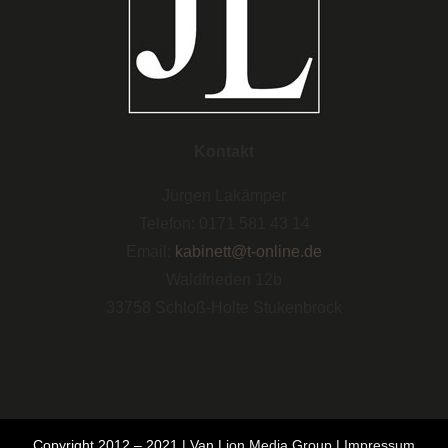
Kontakt
Jürgen Lakämper
Telefon: 0171 581 43 14
Email:
kabinett@t-online.de
Waldfrieden 12b
33758 Schloß-Holte Stukenbrock
Copyright 2012 – 2021 |
Van Lion Media Group
|
Impressum